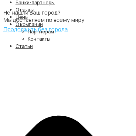
Банки-партнеры
Отзывы
Не нашли Ваш город?
Цены
Мы доставляем по всему миру
О компании
Продолжить без города
Партнерам
Контакты
Статьи